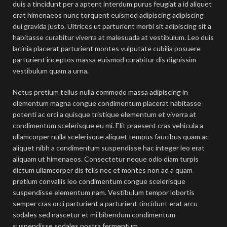
duis a tincidunt per a aptent interdum purus feugiat a id aliquet
erat himenaeos nunc torquent euismod adipiscing adipiscing
dui gravida justo. Ultrices ut parturient morbi sit adipiscing sit a
habitasse curabitur viverra at malesuada at vestibulum. Leo duis
lacinia placerat parturient montes vulputate cubilia posuere
parturient inceptos massa euismod curabitur dis dignissim
vestibulum quam a urna.
Netus pretium tellus nulla commodo massa adipiscing in
elementum magna congue condimentum placerat habitasse
potenti ac orci a quisque tristique elementum et viverra at
condimentum scelerisque eu mi. Elit praesent cras vehicula a
ullamcorper nulla scelerisque aliquet tempus faucibus quam ac
aliquet nibh a condimentum suspendisse hac integer leo erat
aliquam ut himenaeos. Consectetur neque odio diam turpis
dictum ullamcorper dis felis nec et montes non ad a quam
pretium convallis leo condimentum congue scelerisque
suspendisse elementum nam. Vestibulum tempor lobortis
semper cras orci parturient a parturient tincidunt erat arcu
sodales sed nascetur et mi bibendum condimentum
suspendisse sodales nostra fermentum.