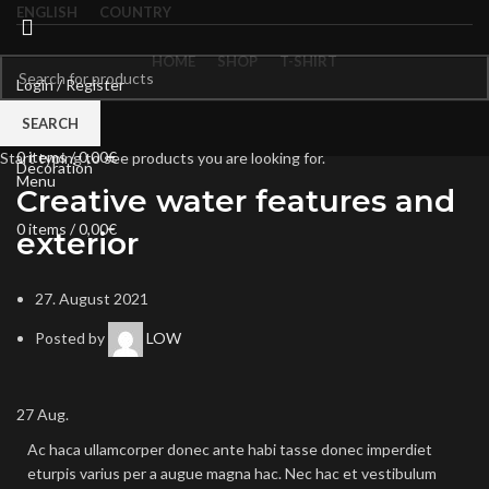
ENGLISH
COUNTRY
HOME
SHOP
T-SHIRT
Login / Register
0
Compare
Blog
SEARCH
Wishlist
0
items
/
0,00
€
Start typing to see products you are looking for.
Decoration
Menu
Creative water features and
0
items
/
0,00
€
exterior
27. August 2021
Posted by
LOW
27
Aug.
Ac haca ullamcorper donec ante habi tasse donec imperdiet
eturpis varius per a augue magna hac. Nec hac et vestibulum