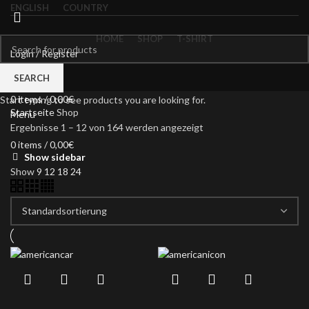
ENGLISH
COUNTRY
HOME
SHOP
T-SHIRT
Login / Register
0
Compare
Shop
SEARCH
Wishlist
0
items
/
0,00
€
Start typing to see products you are looking for.
Startseite
Shop
Menu
Ergebnisse 1 – 12 von 164 werden angezeigt
0
items
/
0,00
€
Show sidebar
Show
9
12
18
24