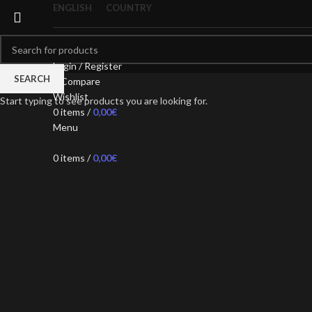
ENGLISH
COUNTRY
Login / Register
SEARCH
0
Compare
Wishlist
Start typing to see products you are looking for.
0
items
/
0,00
€
Menu
Click to enlarge
0
items
/
0,00
€