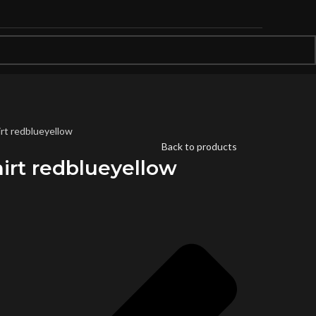
t redblueyellow
Back to products
rt redblueyellow