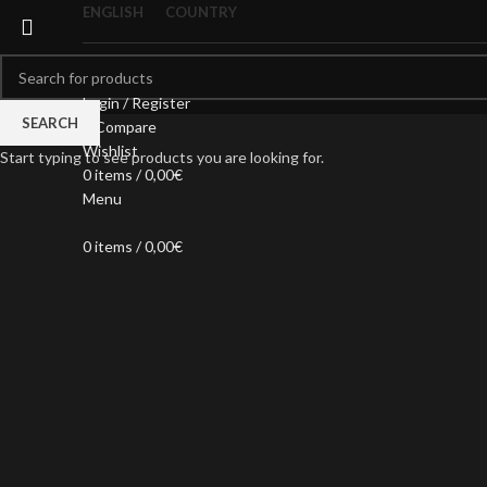
ENGLISH
COUNTRY
Login / Register
SEARCH
0
Compare
Wishlist
Start typing to see products you are looking for.
0
items
/
0,00
€
Menu
Click to enlarge
0
items
/
0,00
€