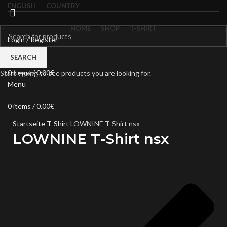
ENGLISH
COUNTRY
HOME
SHOP
T-SHIRT
Login / Register
0
Compare
SEARCH
Wishlist
Click to enlarge
0
items
/
0,00
€
Start typing to see products you are looking for.
Menu
0
items
/
0,00
€
Startseite
T-Shirt
LOWNINE T-Shirt nsx
LOWNINE T-Shirt nsx